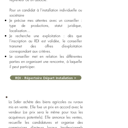
Pour un candidat à l’installation individuelle ou
sociétaire
Je précise mes attentes avec un conseiller :
type de productions, statut juridique,
localisation…
Je recherche une exploitation : dès que
l’inscription au RDI est validée, le conseiller
transmet des offres d’exploitation
correspondant aux critères.
Le conseiller met en relation les différentes
parties en organisant une rencontre, à laquelle
il peut participer.
RDI - Répertoire Départ Installation >
La Safer achète des biens agricoles ou ruraux
mis en vente. Elle fixe un prix en accord avec le
vendeur (ce prix sera le même pour tous les
acquéreurs potentiels). Elle annonce les ventes,
recueille les candidatures et organise des
commissions d’acteurs locaux (professionnels