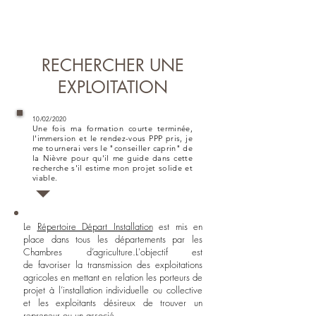
RECHERCHER UNE
EXPLOITATION
10/02/2020
Une fois ma formation courte terminée,
l'immersion et le rendez-vous PPP pris, je
me tournerai vers le "conseiller caprin" de
la Nièvre pour qu'il me guide dans
cette
recherche s'il estime mon projet solide et
viable.
Le
Répertoire Départ Installation
est mis en
place dans tous les départements par les
Chambres d’agriculture.L'objectif est
de favoriser la transmission des exploitations
agricoles en mettant en relation les porteurs de
projet à l’installation individuelle ou collective
et les exploitants désireux de trouver un
repreneur ou un associé.