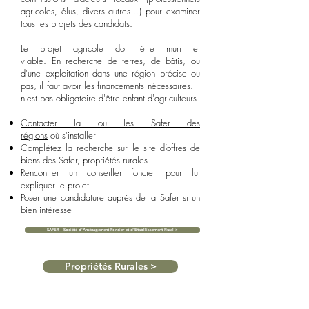
agricoles, élus, divers autres…) pour examiner
tous les projets des candidats.​
Le projet agricole doit être muri et
viable. En recherche de terres, de bâtis, ou
d'une exploitation dans une région précise ou
pas, il faut avoir les financements nécessaires. Il
n'est pas obligatoire d'être enfant d'agriculteurs.
Contacter la ou les Safer des
régions
où s'installer
Complétez la recherche sur le site d’offres de
biens des Safer, propriétés rurales
Rencontrer un conseiller foncier pour lui
expliquer le projet
Poser une candidature auprès de la Safer si un
bien intéresse
SAFER - Société d'Aménagement Foncier et d'Etabllissement Rural >
Propriétés Rurales >