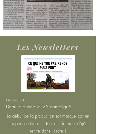
Les Newsletters
Numéro 30
Début d'année 2025 compliqué
La début de la production est marqué par un
pépin sanitaire ... Tout est dores et déjà
rentré dans l'ordre !